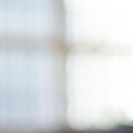
コ
ン
テ
ン
ツ
へ
ス
キ
ッ
プ