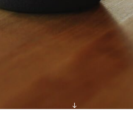
本
文
ま
で